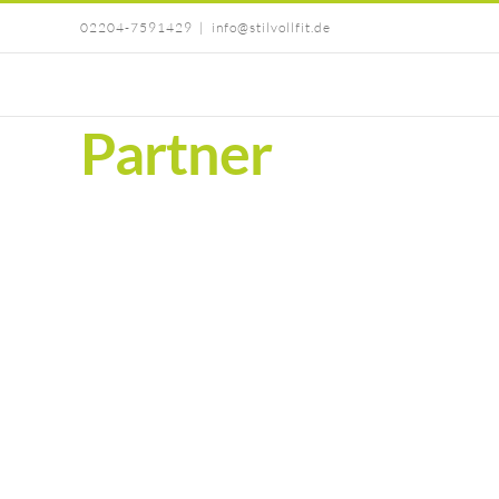
Zum
02204-7591429
|
info@stilvollfit.de
Inhalt
springen
Partner