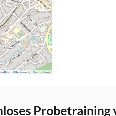
eetMap-Mitwirkende
(
Bearbeiten
)
nloses Probetraining