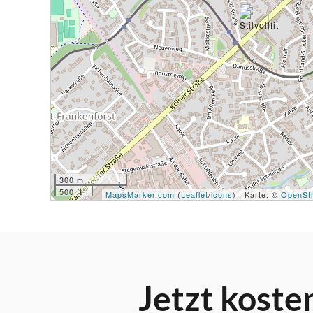
300 m
500 ft
MapsMarker.com
(
Leaflet
/
icons
) | Karte: ©
OpenStr
Jetzt koste