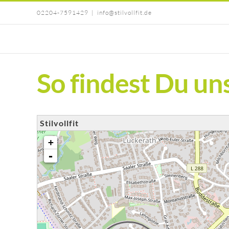
Zum
02204-7591429
|
info@stilvollfit.de
Inhalt
springen
So findest Du un
Stilvollfit
Karte wird geladen - bitte warten...
+
-