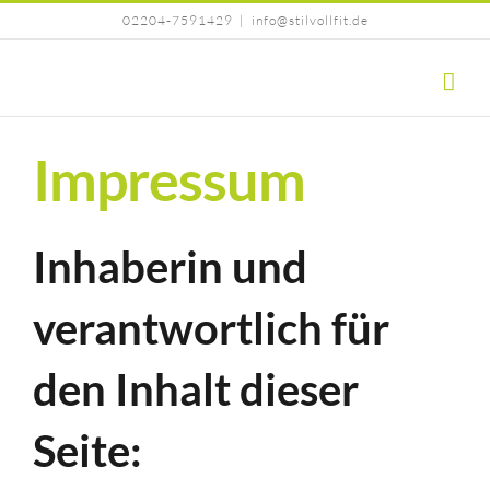
Zum
02204-7591429
|
info@stilvollfit.de
Inhalt
springen
Impressum
Inhaberin und
verantwortlich für
den Inhalt dieser
Seite: