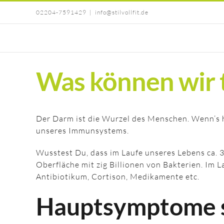
Zum
02204-7591429
|
info@stilvollfit.de
Inhalt
springen
Was können wir 
Der Darm ist die Wurzel des Menschen. Wenn’s h
unseres Immunsystems.
Wusstest Du, dass im Laufe unseres Lebens ca. 
Oberfläche mit zig Billionen von Bakterien. Im L
Antibiotikum, Cortison, Medikamente etc.
Hauptsymptome 